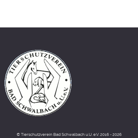
© Tierschutzverein Bad Schwalbach u.U. e.V. 2016 - 2026