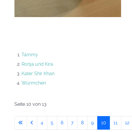
Tammy
Ronja und Kira
Kater Shir Khan
Würmchen
Seite 10 von 13
4
5
6
7
8
9
10
11
12