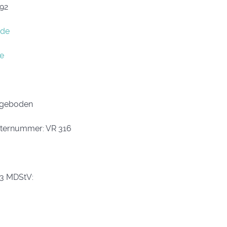
592
.de
e
engeboden
sternummer: VR 316
z 3 MDStV: