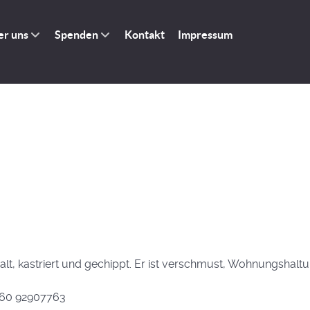
er uns
Spenden
Kontakt
Impressum
hre alt, kastriert und gechippt. Er ist verschmust, Wohnungsha
0160 92907763